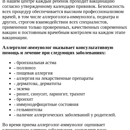
В нашем центре каждый ребенок проходит вакцинацию
согласно утвержденному календарю прививок. Безопасность
всех процедур обеспечивается высоким профессионализмом
врачей, в том числе аллероголога-иммунолога, педиатра и
других, строгом взаимодействии всех специалистов,
применении только проверенных, качественных современных
вакцин и постоянным врачебным контролем на каждом этапе
вакцинации.
Аллерголог-иммунолог оказывает консультативную
помощь и лечение при следующих заболеваниях:
- бронхиальная астма
- поллиноз
- пищевая аллергия
- аллергия на лекарственные препараты
- дерматозы, дерматиты
- экзема
- ринит, синусит, ларингит, трахеит
- бронхит
- иммунодефицитные состояния
- гельминтозы
- наличие аллергических заболеваний у родителей.
Во время приема аллерголог-иммунолог оценивает
клиническую картину заболевания, составляет план