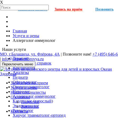
X
Написать письмо
Запись на приём
Позвонить
Главная
Услуги и цены
Аллерголог-иммунолог
Наши услуги
МО, г.Балашиха, ул. Флёрова, 4А
| Позвоните нам!
+7 (495) 646-
Терапевт
|
info@okean-zdorovya.ru
Оформление справок
Переключить меню
Вакцинация
Анализы
Педиатр
Офтальмолог
Записаться на прием
Оториноларинголог
Услуги и цены
Невролог
Наши специалисты
Аллерголог-иммунолог
О клинике
Кардиолог (взрослый)
Лицензии
Эндокринолог
Вакансии
Ревматолог
Контакты
Хирург травматолог-ортопед