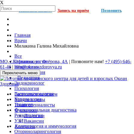
X
Написать письмо
Запись на приём
Позвонить
Главная
Врачи
Милакина Галина Михайловна
Все
МО, г.Балашиха, ул. Флёрова, 4А
| Позвоните нам!
+7 (495) 646-
Офтальмология
61-46
|
info@okean-zdorovya.ru
Неврология
Травматология
Переключить меню
Педиатрия
Эндокринолог
Психология
Гастроэнтерология
Записаться на прием
Кардиология
Услуги и цены
Терапевт
Наши специалисты
Функциональная диагностика
О клинике
Ревматология
Лицензии
УЗИ
Вакансии
Аллергология и иммунология
Контакты
Оториноларингология