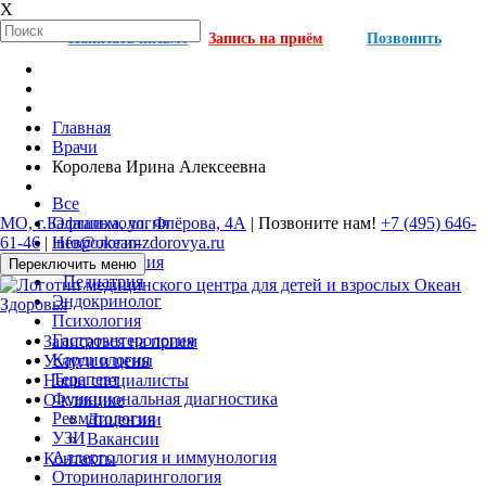
X
Написать письмо
Запись на приём
Позвонить
Главная
Врачи
Королева Ирина Алексеевна
Все
МО, г.Балашиха, ул. Флёрова, 4А
| Позвоните нам!
+7 (495) 646-
Офтальмология
61-46
|
info@okean-zdorovya.ru
Неврология
Травматология
Переключить меню
Педиатрия
Эндокринолог
Психология
Гастроэнтерология
Записаться на прием
Кардиология
Услуги и цены
Терапевт
Наши специалисты
Функциональная диагностика
О клинике
Ревматология
Лицензии
УЗИ
Вакансии
Аллергология и иммунология
Контакты
Оториноларингология