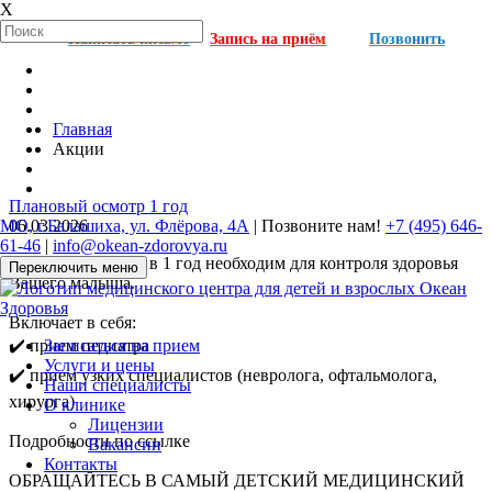
X
Написать письмо
Запись на приём
Позвонить
Главная
Акции
Плановый осмотр 1 год
МО, г.Балашиха, ул. Флёрова, 4А
| Позвоните нам!
+7 (495) 646-
06.03.2026
61-46
|
info@okean-zdorovya.ru
Плановый осмотр в 1 год необходим для контроля здоровья
Переключить меню
Вашего малыша.
Включает в себя:
Записаться на прием
✔️ прием педиатра
Услуги и цены
✔️ прием узких специалистов (невролога, офтальмолога,
Наши специалисты
хирурга)
О клинике
Лицензии
Подробности по ссылке
Вакансии
Контакты
ОБРАЩАЙТЕСЬ В САМЫЙ ДЕТСКИЙ МЕДИЦИНСКИЙ