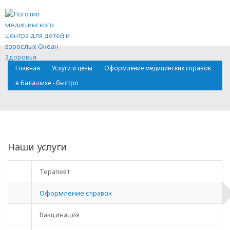
Написать
Запись на
Позвонить
письмо
приём
П
м
Главная
Услуги и цены
Оформление медицинских справок
в Балашихе - быстро
Наши услуги
Терапевт
Оформление справок
Вакцинация